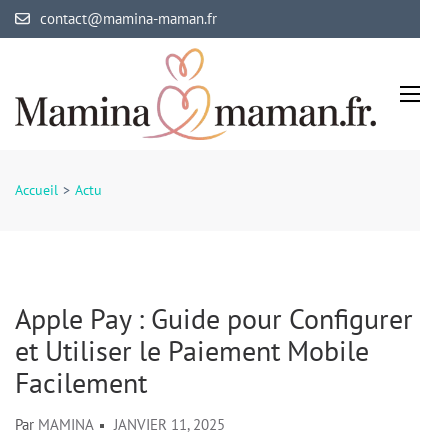
Aller
contact@mamina-maman.fr
au
contenu
(Pressez
Entrée)
Mamina Maman
Maman comblée, bébé épanoui
Accueil
>
Actu
Apple Pay : Guide pour Configurer
et Utiliser le Paiement Mobile
Facilement
Par
MAMINA
JANVIER 11, 2025