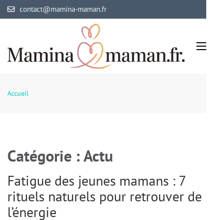
Aller
contact@mamina-maman.fr
au
contenu
(Pressez
Entrée)
Mamina Maman
Maman comblée, bébé épanoui
Accueil
Catégorie :
Actu
Fatigue des jeunes mamans : 7
rituels naturels pour retrouver de
l’énergie