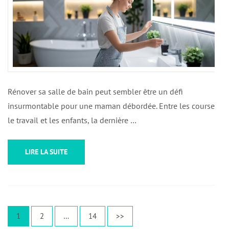
Rénover sa salle de bain peut sembler être un défi
insurmontable pour une maman débordée. Entre les courses,
le travail et les enfants, la dernière …
LIRE LA SUITE
Pagination
Page
Page
Page
1
2
…
14
>>
des