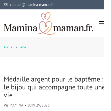
Aller
contact@mamina-maman.fr
au
contenu
(Pressez
Entrée)
Mamina Maman
Maman comblée, bébé épanoui
Accueil
>
Bébé
Médaille argent pour le baptême :
le bijou qui accompagne toute une
vie
Par
MAMINA
JUIN 29, 2026