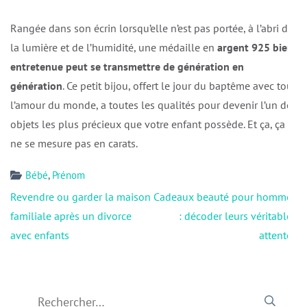
Rangée dans son écrin lorsqu’elle n’est pas portée, à l’abri de
la lumière et de l’humidité, une médaille en
argent 925 bien
entretenue peut se transmettre de génération en
génération
. Ce petit bijou, offert le jour du baptême avec tout
l’amour du monde, a toutes les qualités pour devenir l’un des
objets les plus précieux que votre enfant possède. Et ça, ça
ne se mesure pas en carats.
Bébé
,
Prénom
Navigation
Revendre ou garder la maison
Cadeaux beauté pour hommes
de
familiale après un divorce
: décoder leurs véritables
l’article
avec enfants
attentes
Rechercher :