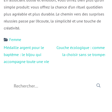
En associant utilité et émotion, vous offrez bien plus qu’un
simple produit: vous offrez la chance d’un rituel quotidien
plus agréable et plus durable. Le chemin vers des surprises
réussies passe par l’écoute, la simplicité et une touche de
créativité.
Femme
Navigation
Médaille argent pour le
Couche écologique : comment
de
baptême : le bijou qui
la choisir sans se tromper ?
l’article
accompagne toute une vie
Rechercher :