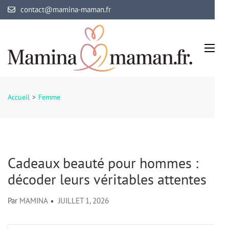
Aller
contact@mamina-maman.fr
au
contenu
(Pressez
Entrée)
Mamina Maman
Maman comblée, bébé épanoui
Accueil
>
Femme
Cadeaux beauté pour hommes :
décoder leurs véritables attentes
Par
MAMINA
JUILLET 1, 2026