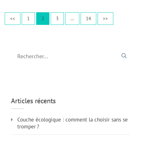
Pagination
Page
Page
Page
Page
<<
1
2
3
…
14
>>
des
publications
Rechercher :
Articles récents
Couche écologique : comment la choisir sans se
tromper ?