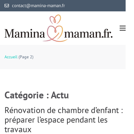
Aller
contact@mamina-maman.fr
au
contenu
(Pressez
Entrée)
Mamina Maman
Maman comblée, bébé épanoui
Accueil
(Page 2)
Catégorie :
Actu
Rénovation de chambre d’enfant :
préparer l’espace pendant les
travaux