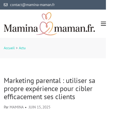
Aller
contact@mamina-maman.fr
au
contenu
(Pressez
Entrée)
Mamina Maman
Maman comblée, bébé épanoui
Accueil
>
Actu
Marketing parental : utiliser sa
propre expérience pour cibler
efficacement ses clients
Par
MAMINA
JUIN 15, 2025