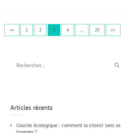
Pagination
Page
Page
Page
Page
Page
<<
1
2
3
4
…
29
>>
des
publications
Rechercher :
Articles récents
Couche écologique : comment la choisir sans se
tromper ?