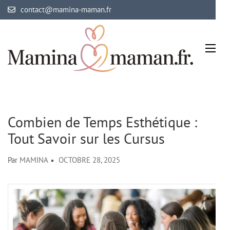
Aller
contact@mamina-maman.fr
au
contenu
(Pressez
Entrée)
Mamina Maman
Maman comblée, bébé épanoui
Combien de Temps Esthétique :
Tout Savoir sur les Cursus
Par
MAMINA
OCTOBRE 28, 2025