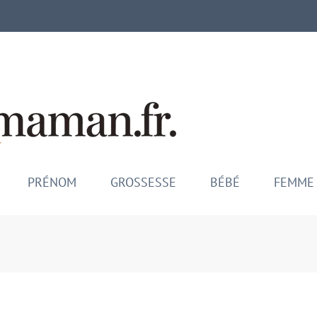
Mamina M
Maman comblée, bébé épano
PRÉNOM
GROSSESSE
BÉBÉ
FEMME