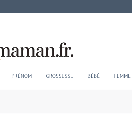
Mamina M
Maman comblée, bébé épano
PRÉNOM
GROSSESSE
BÉBÉ
FEMME