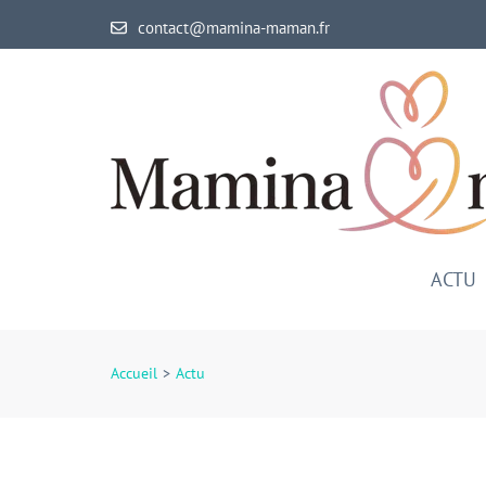
Aller
contact@mamina-maman.fr
au
contenu
(Pressez
Entrée)
ACTU
Accueil
>
Actu