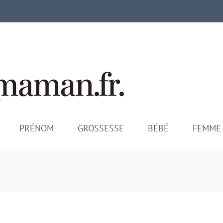
Mamina M
Maman comblée, bébé épano
PRÉNOM
GROSSESSE
BÉBÉ
FEMME