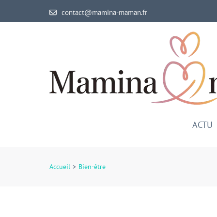
Aller
contact@mamina-maman.fr
au
contenu
(Pressez
Entrée)
ACTU
Accueil
>
Bien-être