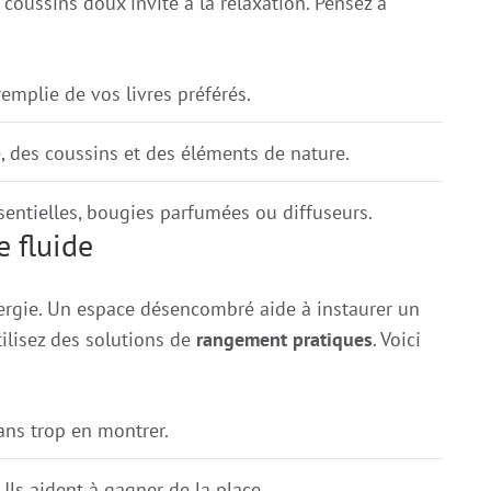
 coussins doux invite à la relaxation. Pensez à
emplie de vos livres préférés.
e, des coussins et des éléments de nature.
sentielles, bougies parfumées ou diffuseurs.
e fluide
énergie. Un espace désencombré aide à instaurer un
tilisez des solutions de
rangement pratiques
. Voici
ans trop en montrer.
 Ils aident à gagner de la place.