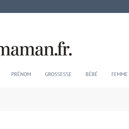
Mamina M
Maman comblée, bébé épano
PRÉNOM
GROSSESSE
BÉBÉ
FEMME