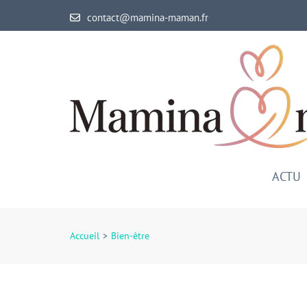
Aller
contact@mamina-maman.fr
au
contenu
(Pressez
Entrée)
ACTU
Accueil
>
Bien-être