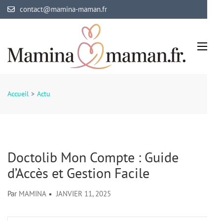
Aller
contact@mamina-maman.fr
au
contenu
(Pressez
Entrée)
Mamina Maman
Maman comblée, bébé épanoui
Accueil
>
Actu
Doctolib Mon Compte : Guide
d’Accès et Gestion Facile
Par
MAMINA
JANVIER 11, 2025