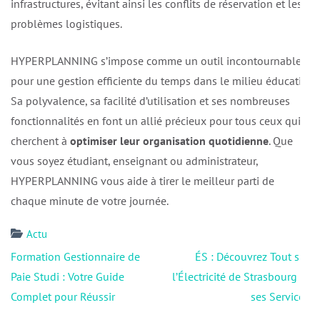
infrastructures, évitant ainsi les conflits de réservation et les
problèmes logistiques.
HYPERPLANNING s’impose comme un outil incontournable
pour une gestion efficiente du temps dans le milieu éducatif.
Sa polyvalence, sa facilité d’utilisation et ses nombreuses
fonctionnalités en font un allié précieux pour tous ceux qui
cherchent à
optimiser leur organisation quotidienne
. Que
vous soyez étudiant, enseignant ou administrateur,
HYPERPLANNING vous aide à tirer le meilleur parti de
chaque minute de votre journée.
Actu
Navigation
Formation Gestionnaire de
ÉS : Découvrez Tout sur
de
Paie Studi : Votre Guide
l’Électricité de Strasbourg et
l’article
Complet pour Réussir
ses Services