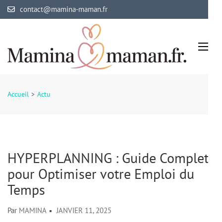
Aller
contact@mamina-maman.fr
au
contenu
(Pressez
Entrée)
Mamina Maman
Maman comblée, bébé épanoui
Accueil
>
Actu
HYPERPLANNING : Guide Complet
pour Optimiser votre Emploi du
Temps
Par
MAMINA
JANVIER 11, 2025