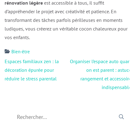
rénovation légère
est accessible à tous, il suffit
d’appréhender le projet avec créativité et patience. En
transformant des tâches parfois périlleuses en moments
ludiques, vous créerez un véritable cocon chaleureux pour
vos enfants.
Bien-être
Navigation
Espaces familiaux zen : la
Organiser l’espace auto quand
de
décoration épurée pour
on est parent : astuces
l’article
réduire le stress parental
rangement et accessoires
indispensables
Rechercher :