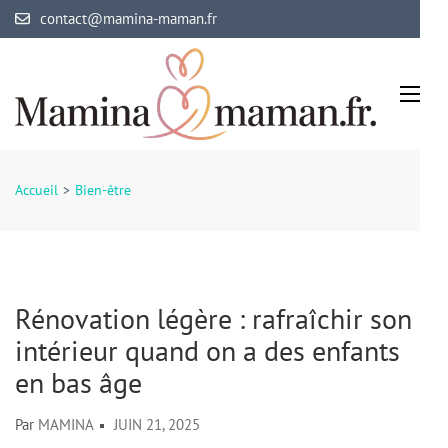
Aller
contact@mamina-maman.fr
au
contenu
(Pressez
Entrée)
Mamina Maman
Maman comblée, bébé épanoui
Accueil
>
Bien-être
Rénovation légère : rafraîchir son
intérieur quand on a des enfants
en bas âge
Par
MAMINA
JUIN 21, 2025