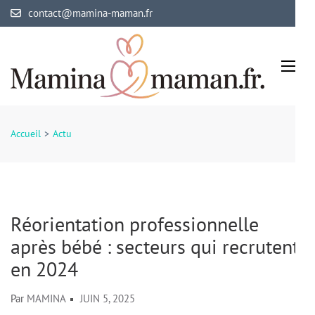
Aller
contact@mamina-maman.fr
au
contenu
(Pressez
Entrée)
Mamina Maman
Maman comblée, bébé épanoui
Accueil
>
Actu
Réorientation professionnelle
après bébé : secteurs qui recrutent
en 2024
Par
MAMINA
JUIN 5, 2025