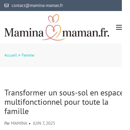
Aller
contact@mamina-maman.fr
au
contenu
(Pressez
Entrée)
Mamina Maman
Maman comblée, bébé épanoui
Accueil
>
Femme
Transformer un sous-sol en espace
multifonctionnel pour toute la
famille
Par
MAMINA
JUIN 7, 2025