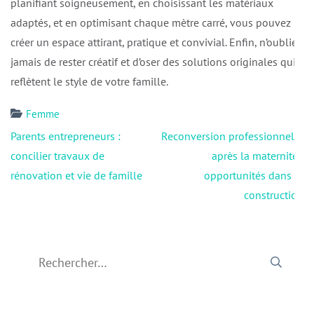
planifiant soigneusement, en choisissant les matériaux
adaptés, et en optimisant chaque mètre carré, vous pouvez
créer un espace attirant, pratique et convivial. Enfin, n’oubliez
jamais de rester créatif et d’oser des solutions originales qui
reflètent le style de votre famille.
Femme
Navigation
Parents entrepreneurs :
Reconversion professionnelle
de
concilier travaux de
après la maternité :
l’article
rénovation et vie de famille
opportunités dans la
construction
Rechercher :