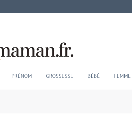
Mamina M
Maman comblée, bébé épano
PRÉNOM
GROSSESSE
BÉBÉ
FEMME