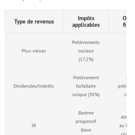
Impôts
Opti
Type de revenus
applicables
fisca
Prélèvements
Plus-values
sociaux
–
(17,2%)
Prélèvement
Incl
Dividendes/Intérêts
forfaitaire
prélève
unique (30%)
soci
Barème
Alterna
progressif
IR
au PFU
(taux
condit