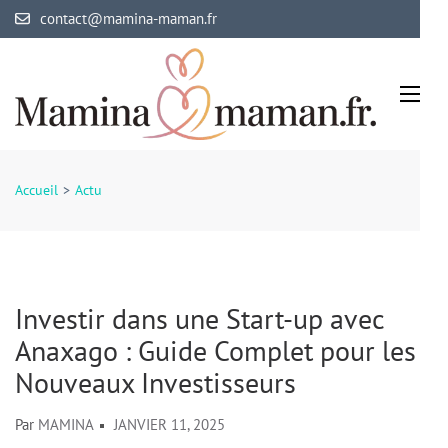
Aller
contact@mamina-maman.fr
au
contenu
(Pressez
Entrée)
Mamina Maman
Maman comblée, bébé épanoui
Accueil
>
Actu
Investir dans une Start-up avec
Anaxago : Guide Complet pour les
Nouveaux Investisseurs
Par
MAMINA
JANVIER 11, 2025