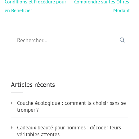
de
Conditions et Procédure pour
Comprendre sur les Offres et
l’article
en Bénéficier
Modalités
Rechercher :
Articles récents
Couche écologique : comment la choisir sans se
tromper ?
Cadeaux beauté pour hommes : décoder leurs
véritables attentes